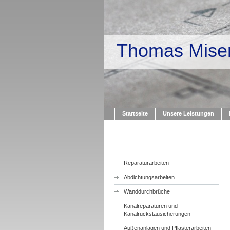
Thomas Mise
Startseite
Unsere Leistungen
Reparaturarbeiten
Abdichtungsarbeiten
Wanddurchbrüche
Kanalreparaturen und
Kanalrückstausicherungen
Außenanlagen und Pflasterarbeiten