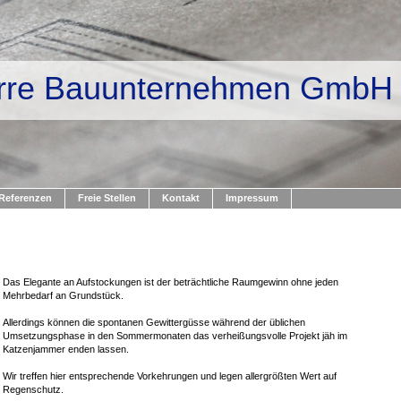
rre Bauunternehmen GmbH
Referenzen
Freie Stellen
Kontakt
Impressum
Das Elegante an Aufstockungen ist der beträchtliche Raumgewinn ohne jeden
Mehrbedarf an Grundstück.
Allerdings können die spontanen Gewittergüsse während der üblichen
Umsetzungsphase in den Sommermonaten das verheißungsvolle Projekt jäh im
Katzenjammer enden lassen.
Wir treffen hier entsprechende Vorkehrungen und legen allergrößten Wert auf
Regenschutz.