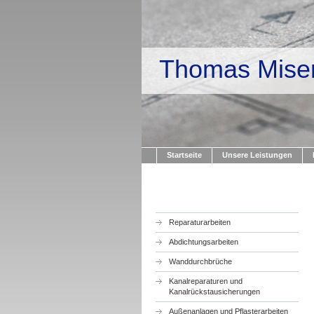
Thomas Mise
Startseite
Unsere Leistungen
Reparaturarbeiten
Abdichtungsarbeiten
Wanddurchbrüche
Kanalreparaturen und
Kanalrückstausicherungen
Außenanlagen und Pflasterarbeiten